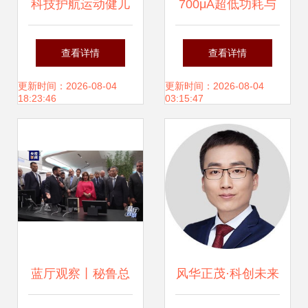
科技护航运动健儿
700μA超低功耗与
圆梦巴黎—美的空
5kHz高带宽 纳芯
查看详情
查看详情
调成为国家队备战
微推出MT932X线
更新时间：2026-08-04
更新时间：2026-08-04
18:23:46
03:15:47
产品背后的科技密
性位置传感器，赋
码
能纳沃盖森电子科
技前沿应用
蓝厅观察丨秘鲁总
风华正茂·科创未来